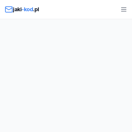
Przejdź do treści
jaki
-kod
.pl