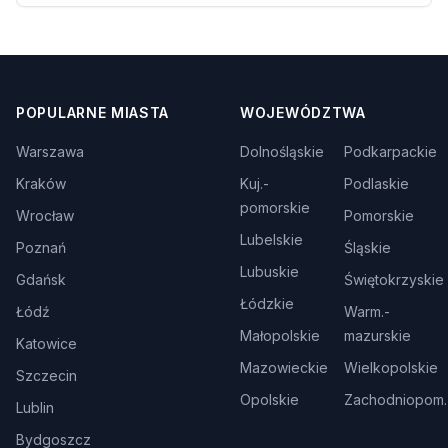
POPULARNE MIASTA
WOJEWÓDZTWA
Warszawa
Dolnośląskie
Podkarpackie
Kraków
Kuj.-
Podlaskie
pomorskie
Wrocław
Pomorskie
Lubelskie
Poznań
Śląskie
Lubuskie
Gdańsk
Świętokrzyskie
Łódzkie
Łódź
Warm.-
Małopolskie
mazurskie
Katowice
Mazowieckie
Wielkopolskie
Szczecin
Opolskie
Zachodniopom.
Lublin
Bydgoszcz