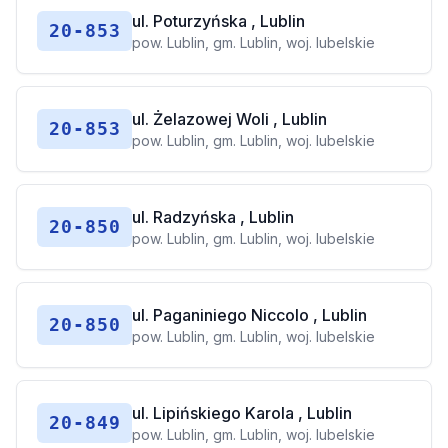
ul. Poturzyńska , Lublin
20-853
pow. Lublin, gm. Lublin, woj. lubelskie
ul. Żelazowej Woli , Lublin
20-853
pow. Lublin, gm. Lublin, woj. lubelskie
ul. Radzyńska , Lublin
20-850
pow. Lublin, gm. Lublin, woj. lubelskie
ul. Paganiniego Niccolo , Lublin
20-850
pow. Lublin, gm. Lublin, woj. lubelskie
ul. Lipińskiego Karola , Lublin
20-849
pow. Lublin, gm. Lublin, woj. lubelskie