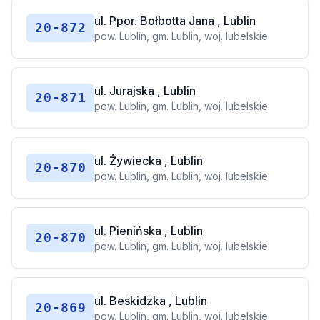
ul. Ppor. Bołbotta Jana , Lublin
20-872
pow. Lublin, gm. Lublin, woj. lubelskie
ul. Jurajska , Lublin
20-871
pow. Lublin, gm. Lublin, woj. lubelskie
ul. Żywiecka , Lublin
20-870
pow. Lublin, gm. Lublin, woj. lubelskie
ul. Pienińska , Lublin
20-870
pow. Lublin, gm. Lublin, woj. lubelskie
ul. Beskidzka , Lublin
20-869
pow. Lublin, gm. Lublin, woj. lubelskie