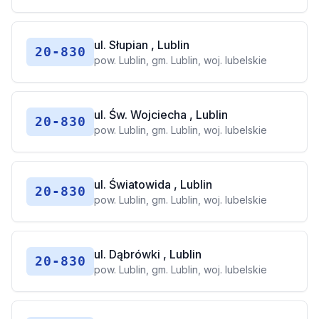
ul. Słupian , Lublin
20-830
pow. Lublin, gm. Lublin, woj. lubelskie
ul. Św. Wojciecha , Lublin
20-830
pow. Lublin, gm. Lublin, woj. lubelskie
ul. Światowida , Lublin
20-830
pow. Lublin, gm. Lublin, woj. lubelskie
ul. Dąbrówki , Lublin
20-830
pow. Lublin, gm. Lublin, woj. lubelskie