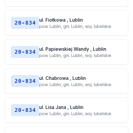
ul. Fiołkowa , Lublin
20-834
pow. Lublin, gm. Lublin, woj. lubelskie
ul. Papiewskiej Wandy , Lublin
20-834
pow. Lublin, gm. Lublin, woj. lubelskie
ul. Chabrowa , Lublin
20-834
pow. Lublin, gm. Lublin, woj. lubelskie
ul. Lisa Jana , Lublin
20-834
pow. Lublin, gm. Lublin, woj. lubelskie