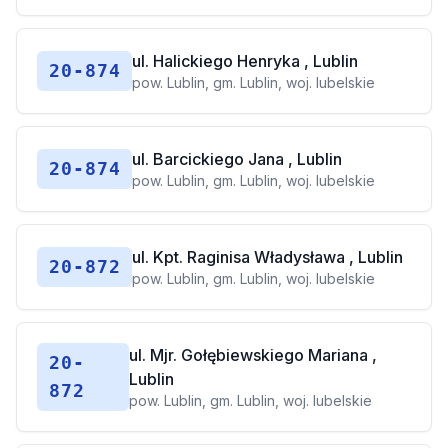
ul. Halickiego Henryka , Lublin
20-874
pow. Lublin, gm. Lublin, woj. lubelskie
ul. Barcickiego Jana , Lublin
20-874
pow. Lublin, gm. Lublin, woj. lubelskie
ul. Kpt. Raginisa Władysława , Lublin
20-872
pow. Lublin, gm. Lublin, woj. lubelskie
ul. Mjr. Gołębiewskiego Mariana ,
20-
Lublin
872
pow. Lublin, gm. Lublin, woj. lubelskie