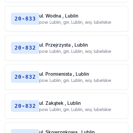
ul. Wodna , Lublin
20-833
pow. Lublin, gm. Lublin, woj. lubelskie
ul. Przejrzysta , Lublin
20-832
pow. Lublin, gm. Lublin, woj. lubelskie
ul. Promienista , Lublin
20-832
pow. Lublin, gm. Lublin, woj. lubelskie
ul. Zakątek , Lublin
20-832
pow. Lublin, gm. Lublin, woj. lubelskie
ul. Skowronkowa , Lublin