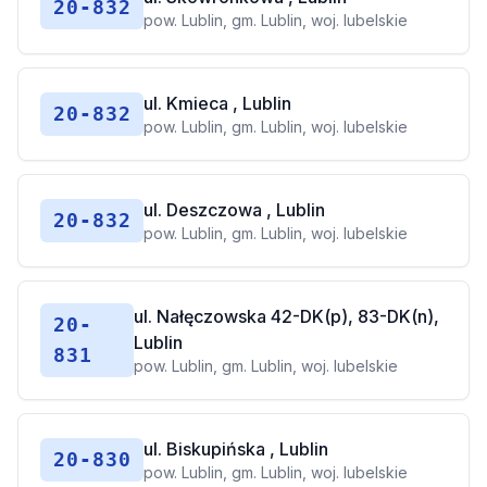
20-832
pow. Lublin, gm. Lublin, woj. lubelskie
ul. Kmieca , Lublin
20-832
pow. Lublin, gm. Lublin, woj. lubelskie
ul. Deszczowa , Lublin
20-832
pow. Lublin, gm. Lublin, woj. lubelskie
ul. Nałęczowska 42-DK(p), 83-DK(n),
20-
Lublin
831
pow. Lublin, gm. Lublin, woj. lubelskie
ul. Biskupińska , Lublin
20-830
pow. Lublin, gm. Lublin, woj. lubelskie