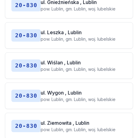
ul. Gnieźnieńska , Lublin
20-830
pow. Lublin, gm. Lublin, woj. lubelskie
ul. Leszka , Lublin
20-830
pow. Lublin, gm. Lublin, woj. lubelskie
ul. Wiślan , Lublin
20-830
pow. Lublin, gm. Lublin, woj. lubelskie
ul. Wygon , Lublin
20-830
pow. Lublin, gm. Lublin, woj. lubelskie
ul. Ziemowita , Lublin
20-830
pow. Lublin, gm. Lublin, woj. lubelskie