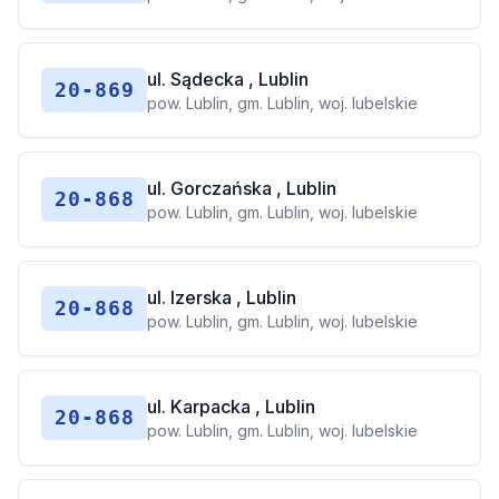
ul. Sądecka , Lublin
20-869
pow. Lublin, gm. Lublin, woj. lubelskie
ul. Gorczańska , Lublin
20-868
pow. Lublin, gm. Lublin, woj. lubelskie
ul. Izerska , Lublin
20-868
pow. Lublin, gm. Lublin, woj. lubelskie
ul. Karpacka , Lublin
20-868
pow. Lublin, gm. Lublin, woj. lubelskie