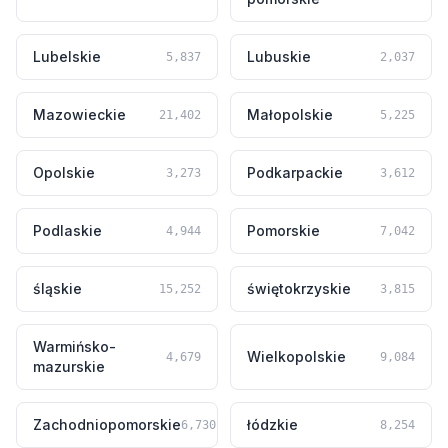
Lubelskie
Lubuskie
5,837
2,037
Mazowieckie
Małopolskie
21,402
5,225
Opolskie
Podkarpackie
3,273
3,612
Podlaskie
Pomorskie
4,944
7,042
śląskie
świętokrzyskie
15,252
3,815
Warmińsko-
Wielkopolskie
4,679
9,084
mazurskie
Zachodniopomorskie
łódzkie
6,730
8,254