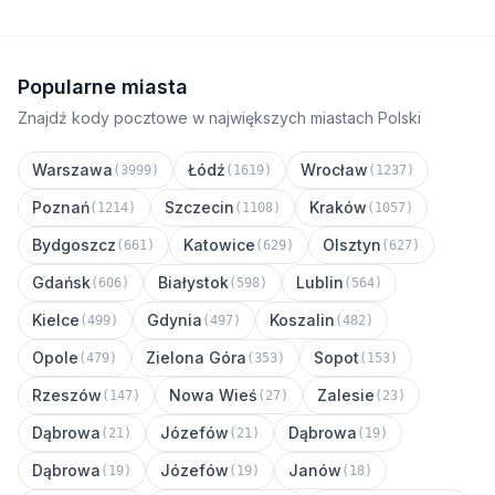
Popularne miasta
Znajdź kody pocztowe w największych miastach Polski
Warszawa
Łódź
Wrocław
(3999)
(1619)
(1237)
Poznań
Szczecin
Kraków
(1214)
(1108)
(1057)
Bydgoszcz
Katowice
Olsztyn
(661)
(629)
(627)
Gdańsk
Białystok
Lublin
(606)
(598)
(564)
Kielce
Gdynia
Koszalin
(499)
(497)
(482)
Opole
Zielona Góra
Sopot
(479)
(353)
(153)
Rzeszów
Nowa Wieś
Zalesie
(147)
(27)
(23)
Dąbrowa
Józefów
Dąbrowa
(21)
(21)
(19)
Dąbrowa
Józefów
Janów
(19)
(19)
(18)