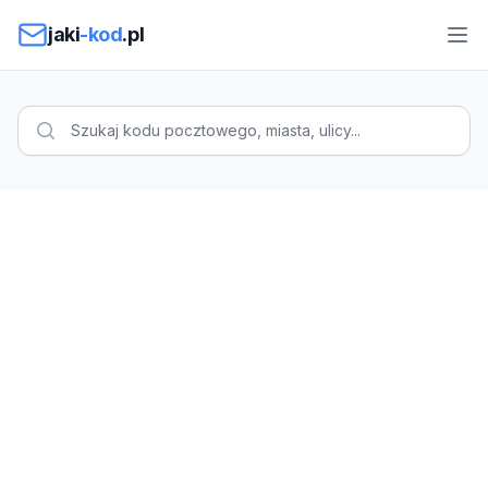
Przejdź do treści
jaki
-kod
.pl