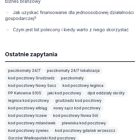
biznes branżowy
Jak uzyskać finansowanie dla jednoosobowej działalności
gospodarczej?
Czym jest list polecony i kiedy warto z niego skorzystać
Ostatnie zapytania
paczkomaty 24/7
paczkomaty 24/7 lokalizacja
kod pocztowy Grudziadz
paczkomaty
kod pocztowy Nowy Sacz
kod pocztowy legnica
PP Katowice S105
jaki kod pocztowy
dpd oddziały skróty
legnica kod pocztowy
grudziadz kod pocztowy
kod pocztowy elbląg
nowy sącz kod pocztowy
kod pocztowy tczew
kod pocztowy Nowa Sól
kod pocztowy milanówek
plewiska kod pocztowy
kod pocztowy zywiec
kod pocztowy gdańsk wrzeszcz
Gorzów Wielkopolski Kod pocztowy