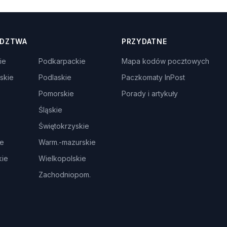
DZTWA
PRZYDATNE
ie
Podkarpackie
Mapa kodów pocztowych
skie
Podlaskie
Paczkomaty InPost
Pomorskie
Porady i artykuły
Śląskie
Świętokrzyskie
ie
Warm.-mazurskie
ie
Wielkopolskie
Zachodniopom.