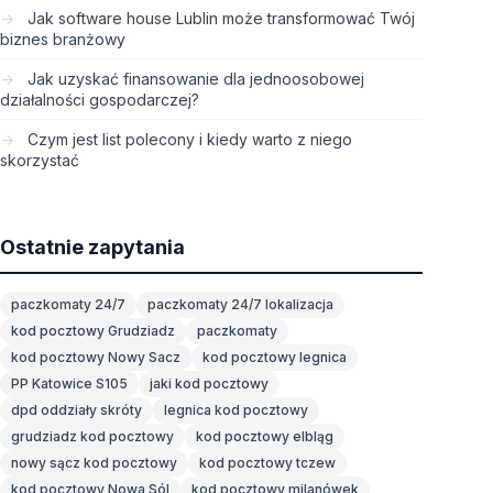
Jak software house Lublin może transformować Twój
biznes branżowy
Jak uzyskać finansowanie dla jednoosobowej
działalności gospodarczej?
Czym jest list polecony i kiedy warto z niego
skorzystać
Ostatnie zapytania
paczkomaty 24/7
paczkomaty 24/7 lokalizacja
kod pocztowy Grudziadz
paczkomaty
kod pocztowy Nowy Sacz
kod pocztowy legnica
PP Katowice S105
jaki kod pocztowy
dpd oddziały skróty
legnica kod pocztowy
grudziadz kod pocztowy
kod pocztowy elbląg
nowy sącz kod pocztowy
kod pocztowy tczew
kod pocztowy Nowa Sól
kod pocztowy milanówek