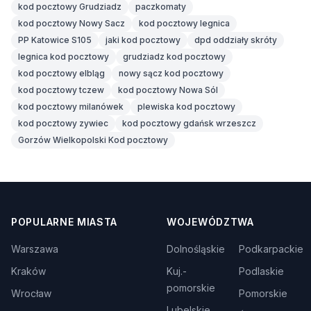
kod pocztowy Grudziadz
paczkomaty
kod pocztowy Nowy Sacz
kod pocztowy legnica
PP Katowice S105
jaki kod pocztowy
dpd oddziały skróty
legnica kod pocztowy
grudziadz kod pocztowy
kod pocztowy elbląg
nowy sącz kod pocztowy
kod pocztowy tczew
kod pocztowy Nowa Sól
kod pocztowy milanówek
plewiska kod pocztowy
kod pocztowy zywiec
kod pocztowy gdańsk wrzeszcz
Gorzów Wielkopolski Kod pocztowy
POPULARNE MIASTA
WOJEWÓDZTWA
Warszawa
Dolnośląskie
Podkarpackie
Kraków
Kuj.-
Podlaskie
pomorskie
Wrocław
Pomorskie
Lubelskie