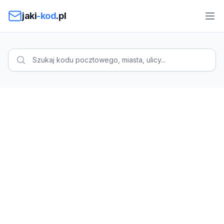
Przejdź do treści
jaki
-kod
.pl