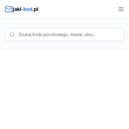
Przejdź do treści
jaki
-kod
.pl