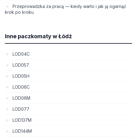
Przeprowadzka za pracą — kiedy warto i jak ją ogarnąć
krok po kroku
Inne paczkomaty w Łódź
LOD04C
LOD057
LOD05H
LOD06C
LOD06M
LOD077
LOD137M
LOD144M