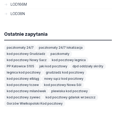
LOD166M
LOD38N
Ostatnie zapytania
paczkomaty 24/7
paczkomaty 24/7 lokalizacja
kod pocztowy Grudziadz
paczkomaty
kod pocztowy Nowy Sacz
kod pocztowy legnica
PP Katowice S105
jaki kod pocztowy
dpd oddziały skróty
legnica kod pocztowy
grudziadz kod pocztowy
kod pocztowy elbląg
nowy sącz kod pocztowy
kod pocztowy tczew
kod pocztowy Nowa Sól
kod pocztowy milanówek
plewiska kod pocztowy
kod pocztowy zywiec
kod pocztowy gdańsk wrzeszcz
Gorzów Wielkopolski Kod pocztowy