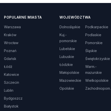
POPULARNE MIASTA
WOJEWÓDZTWA
Warszawa
Dolnośląskie
Podkarpackie
Kraków
Kuj.-
Podlaskie
pomorskie
Wrocław
Pomorskie
Lubelskie
Poznań
Śląskie
Lubuskie
Gdańsk
Świętokrzyskie
Łódzkie
Łódź
Warm.-
Małopolskie
mazurskie
Katowice
Mazowieckie
Wielkopolskie
Szczecin
Opolskie
Zachodniopom.
Lublin
Bydgoszcz
Białystok