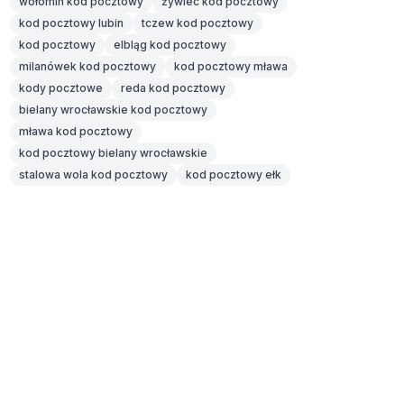
wołomin kod pocztowy
żywiec kod pocztowy
kod pocztowy lubin
tczew kod pocztowy
kod pocztowy
elbląg kod pocztowy
milanówek kod pocztowy
kod pocztowy mława
kody pocztowe
reda kod pocztowy
bielany wrocławskie kod pocztowy
mława kod pocztowy
kod pocztowy bielany wrocławskie
stalowa wola kod pocztowy
kod pocztowy ełk