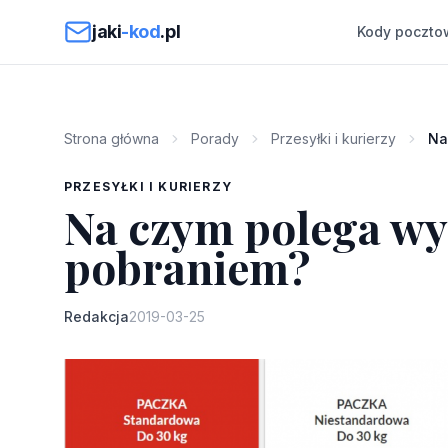
Przejdź do treści
jaki
-kod
.pl
Kody poczto
Strona główna
Porady
Przesyłki i kurierzy
Na
PRZESYŁKI I KURIERZY
Na czym polega wy
pobraniem?
Redakcja
2019-03-25