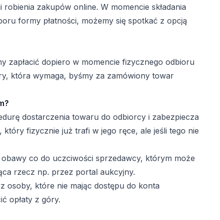
i robienia zakupów online. W momencie składania
boru formy płatności, możemy się spotkać z opcją
y zapłacić dopiero w momencie fizycznego odbioru
 góry, która wymaga, byśmy za zamówiony towar
em?
edurę dostarczenia towaru do odbiorcy i zabezpiecza
tóry fizycznie już trafi w jego ręce, ale jeśli tego nie
ają obawy co do uczciwości sprzedawcy, którym może
jąca rzecz np. przez portal aukcyjny.
z osoby, które nie mając dostępu do konta
ć opłaty z góry.