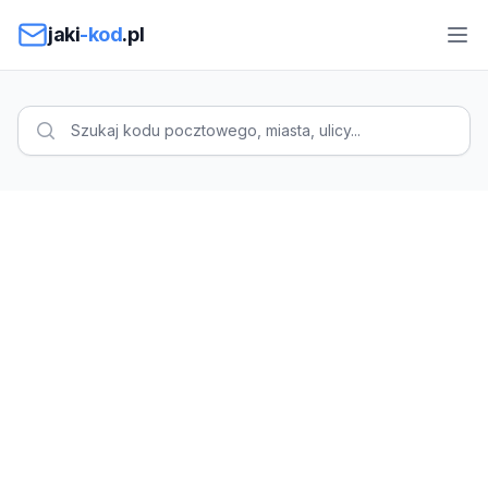
Przejdź do treści
jaki
-kod
.pl