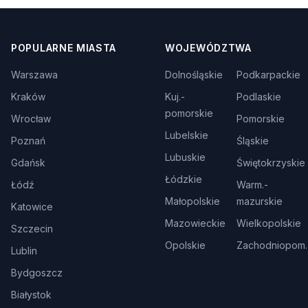
POPULARNE MIASTA
WOJEWÓDZTWA
Warszawa
Dolnośląskie
Podkarpackie
Kraków
Kuj.-
Podlaskie
pomorskie
Wrocław
Pomorskie
Lubelskie
Poznań
Śląskie
Lubuskie
Gdańsk
Świętokrzyskie
Łódzkie
Łódź
Warm.-
Małopolskie
mazurskie
Katowice
Mazowieckie
Wielkopolskie
Szczecin
Opolskie
Zachodniopom.
Lublin
Bydgoszcz
Białystok