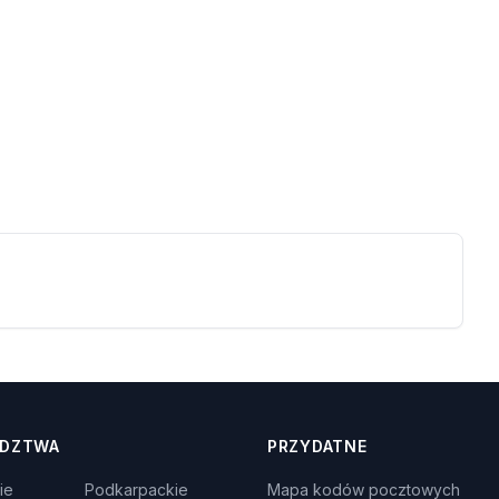
DZTWA
PRZYDATNE
ie
Podkarpackie
Mapa kodów pocztowych