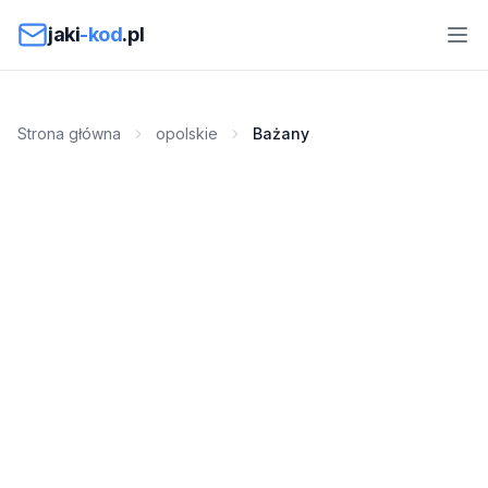
Przejdź do treści
jaki
-kod
.pl
Strona główna
opolskie
Bażany