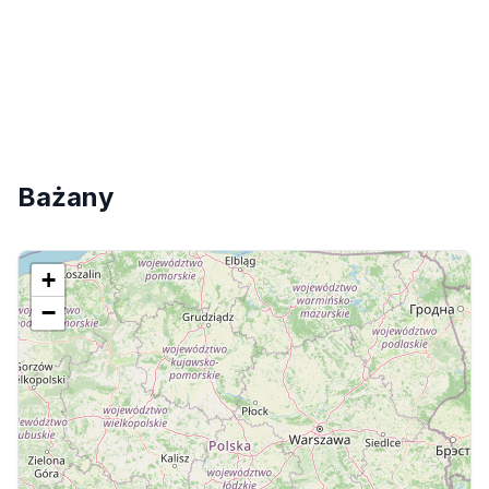
Bażany
+
−