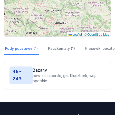
Leaflet
|
©
OpenStreetMap
Kody pocztowe (1)
Paczkomaty (1)
Placówki poczto
Bażany
46-
pow. kluczborski, gm. Kluczbork, woj.
243
opolskie