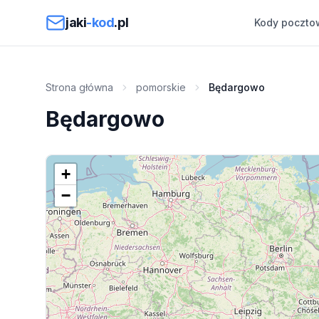
Przejdź do treści
jaki
-kod
.pl
Kody poczto
Strona główna
pomorskie
Będargowo
Będargowo
+
−