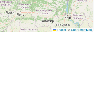
Leaflet
|
©
OpenStreetMap