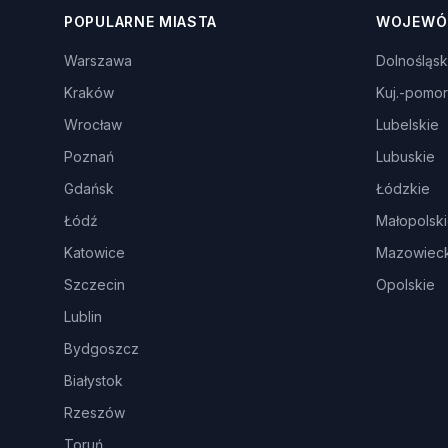
POPULARNE MIASTA
WOJEWÓ
Warszawa
Dolnośląsk
Kraków
Kuj.-pomor
Wrocław
Lubelskie
Poznań
Lubuskie
Gdańsk
Łódzkie
Łódź
Małopolsk
Katowice
Mazowieck
Szczecin
Opolskie
Lublin
Bydgoszcz
Białystok
Rzeszów
Toruń