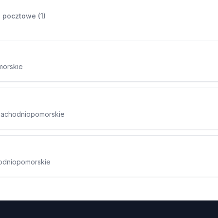
 pocztowe (1)
morskie
 zachodniopomorskie
hodniopomorskie