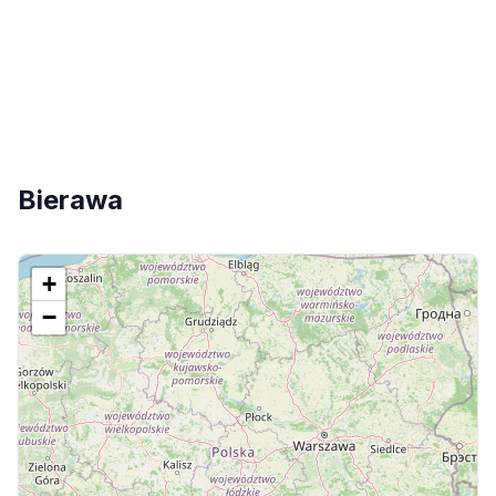
Bierawa
+
−