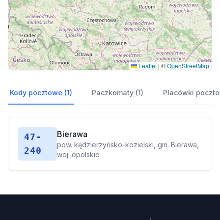
Leaflet
|
©
OpenStreetMap
Kody pocztowe (1)
Paczkomaty (1)
Placówki poczto
Bierawa
47-
pow. kędzierzyńsko-kozielski, gm. Bierawa,
240
woj. opolskie