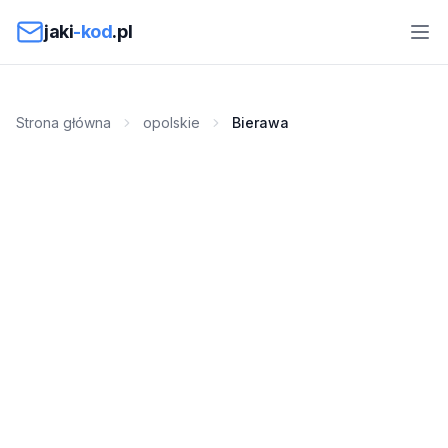
Przejdź do treści
jaki
-kod
.pl
Strona główna
opolskie
Bierawa