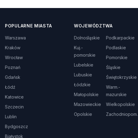
POPULARNE MIASTA
WOJEWÓDZTWA
Warszawa
Dolnośląskie
Podkarpackie
Kraków
Kuj.-
Podlaskie
pomorskie
Wrocław
Pomorskie
Lubelskie
Poznań
Śląskie
Lubuskie
Gdańsk
Świętokrzyskie
Łódzkie
Łódź
Warm.-
Małopolskie
mazurskie
Katowice
Mazowieckie
Wielkopolskie
Szczecin
Opolskie
Zachodniopom.
Lublin
Bydgoszcz
Białystok