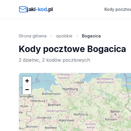
Przejdź do treści
jaki
-kod
.pl
Kody poczto
Strona główna
opolskie
Bogacica
Kody pocztowe Bogacica
2 dzielnic, 2 kodów pocztowych
+
−