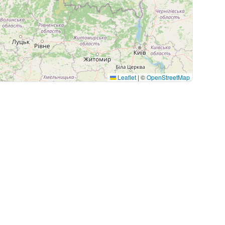
Leaflet
|
©
OpenStreetMap