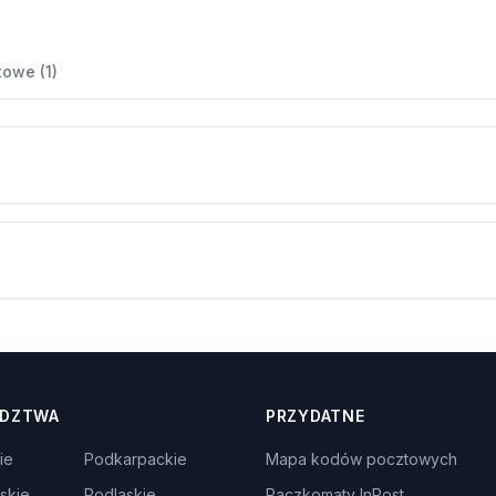
owe (1)
DZTWA
PRZYDATNE
ie
Podkarpackie
Mapa kodów pocztowych
skie
Podlaskie
Paczkomaty InPost