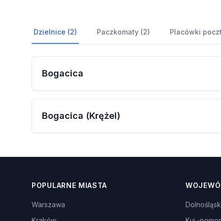
Dzielnice (2)
Paczkomaty (2)
Placówki poczt
Bogacica
Bogacica (Krężel)
POPULARNE MIASTA
WOJEWÓ
Warszawa
Dolnośląsk
Kraków
Kuj.-pomor