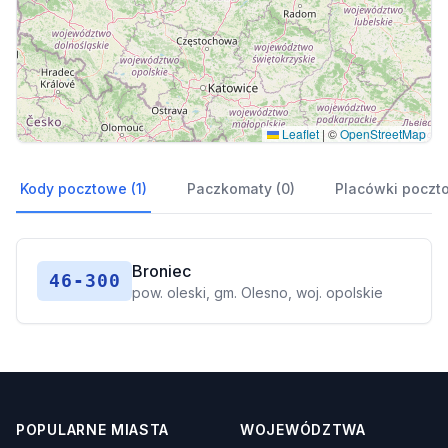
Leaflet
|
©
OpenStreetMap
Kody pocztowe (1)
Paczkomaty (0)
Placówki poczt
Broniec
46-300
pow. oleski, gm. Olesno, woj. opolskie
POPULARNE MIASTA
WOJEWÓDZTWA