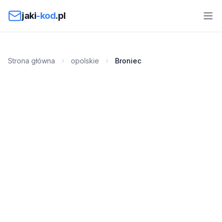
Przejdź do treści
jaki
-kod
.pl
Strona główna
opolskie
Broniec