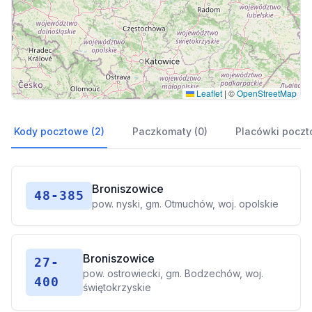
Leaflet
|
©
OpenStreetMap
Kody pocztowe (2)
Paczkomaty (0)
Placówki poczt
Broniszowice
48-385
pow. nyski, gm. Otmuchów, woj. opolskie
Broniszowice
27-
pow. ostrowiecki, gm. Bodzechów, woj.
400
świętokrzyskie