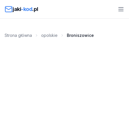
Przejdź do treści
jaki
-kod
.pl
Strona główna
opolskie
Broniszowice