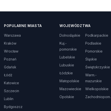
POPULARNE MIASTA
WOJEWÓDZTWA
Warszawa
Dolnośląskie
Podkarpackie
Kraków
Kuj.-
Podlaskie
pomorskie
Wrocław
Pomorskie
Lubelskie
Poznań
Śląskie
Lubuskie
Gdańsk
Świętokrzyskie
Łódzkie
Łódź
Warm.-
Małopolskie
mazurskie
Katowice
Mazowieckie
Wielkopolskie
Szczecin
Opolskie
Zachodniopom.
Lublin
Bydgoszcz