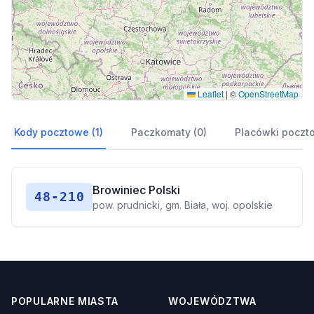
Leaflet
|
©
OpenStreetMap
Kody pocztowe (1)
Paczkomaty (0)
Placówki poczt
Browiniec Polski
48-210
pow. prudnicki, gm. Biała, woj. opolskie
POPULARNE MIASTA
WOJEWÓDZTWA