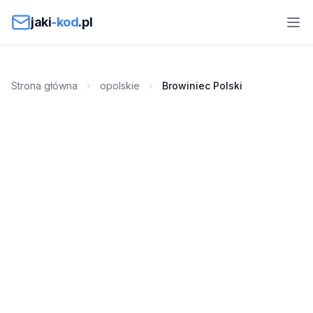
Przejdź do treści
jaki
-kod
.pl
Strona główna
opolskie
Browiniec Polski