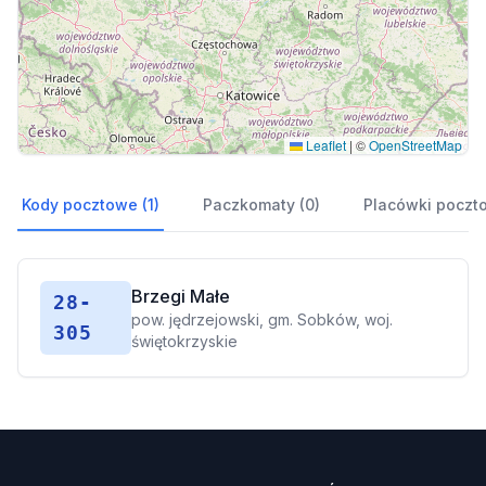
Leaflet
|
©
OpenStreetMap
Kody pocztowe (1)
Paczkomaty (0)
Placówki poczt
Brzegi Małe
28-
pow. jędrzejowski, gm. Sobków, woj.
305
świętokrzyskie