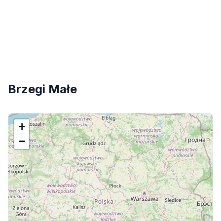
Brzegi Małe
+
−