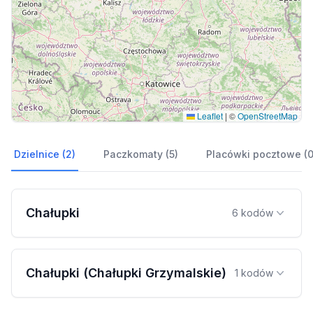
Leaflet
|
©
OpenStreetMap
Dzielnice (2)
Paczkomaty (5)
Placówki pocztowe (0
Chałupki
6 kodów
Chałupki (Chałupki Grzymalskie)
1 kodów