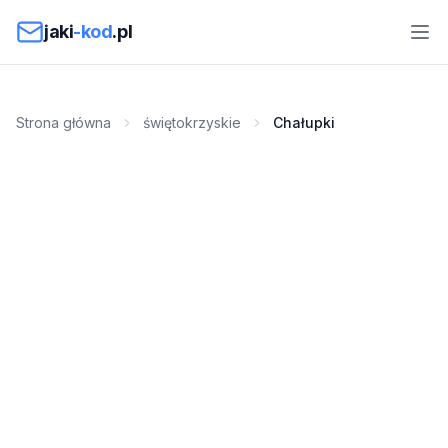
Przejdź do treści
jaki
-kod
.pl
Strona główna
świętokrzyskie
Chałupki