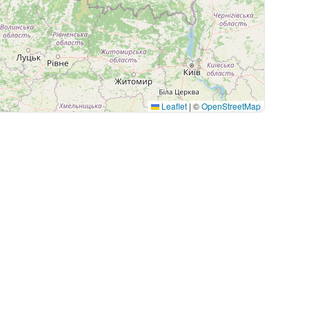
Leaflet
|
©
OpenStreetMap