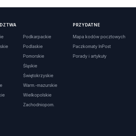
DZTWA
PRZYDATNE
ie
Podkarpackie
Mapa kodów pocztowych
skie
Podlaskie
Paczkomaty InPost
Pomorskie
Porady i artykuły
Śląskie
Świętokrzyskie
ie
Warm.-mazurskie
ie
Wielkopolskie
Zachodniopom.