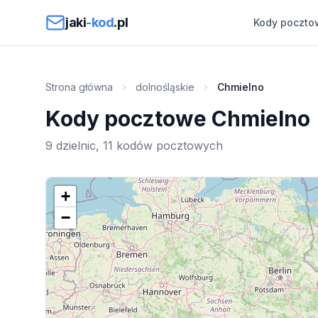
Przejdź do treści
jaki
-kod
.pl
Kody poczto
Strona główna
dolnośląskie
Chmielno
Kody pocztowe Chmielno
9 dzielnic, 11 kodów pocztowych
+
−