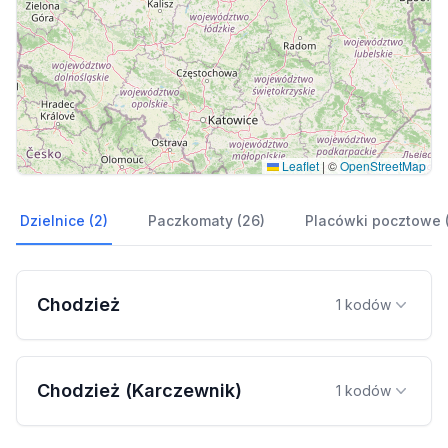
Leaflet
|
©
OpenStreetMap
Dzielnice (2)
Paczkomaty (26)
Placówki pocztowe 
Chodzież
1 kodów
Chodzież (Karczewnik)
1 kodów