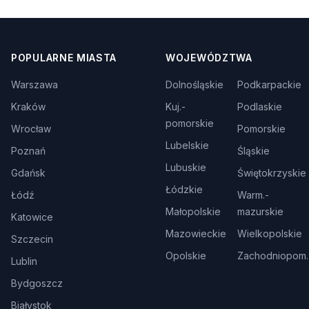
POPULARNE MIASTA
WOJEWÓDZTWA
Warszawa
Dolnośląskie
Podkarpackie
Kraków
Kuj.-
Podlaskie
pomorskie
Wrocław
Pomorskie
Lubelskie
Poznań
Śląskie
Lubuskie
Gdańsk
Świętokrzyskie
Łódzkie
Łódź
Warm.-
Małopolskie
mazurskie
Katowice
Mazowieckie
Wielkopolskie
Szczecin
Opolskie
Zachodniopom.
Lublin
Bydgoszcz
Białystok