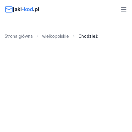
Przejdź do treści
jaki
-kod
.pl
Strona główna
wielkopolskie
Chodzież