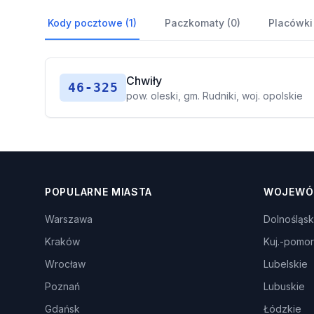
Kody pocztowe (1)
Paczkomaty (0)
Placówki
Chwiły
46-325
pow. oleski, gm. Rudniki, woj. opolskie
POPULARNE MIASTA
WOJEWÓ
Warszawa
Dolnośląsk
Kraków
Kuj.-pomor
Wrocław
Lubelskie
Poznań
Lubuskie
Gdańsk
Łódzkie