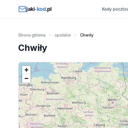
Przejdź do treści
jaki
-kod
.pl
Kody poczto
Strona główna
opolskie
Chwiły
Chwiły
+
−