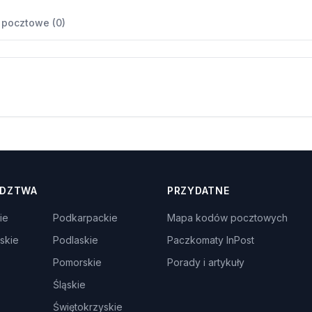
 pocztowe (0)
DZTWA
PRZYDATNE
ie
Podkarpackie
Mapa kodów pocztowych
skie
Podlaskie
Paczkomaty InPost
Pomorskie
Porady i artykuły
Śląskie
Świętokrzyskie