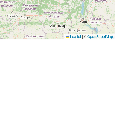
Leaflet
|
©
OpenStreetMap