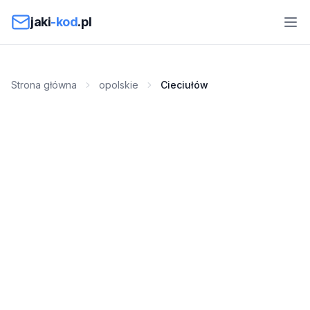
Przejdź do treści
jaki
-kod
.pl
Strona główna
opolskie
Cieciułów