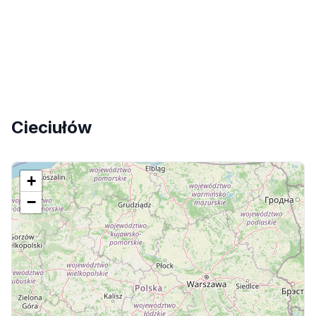
Cieciułów
+
−