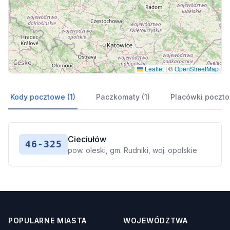
Leaflet
|
©
OpenStreetMap
Kody pocztowe (1)
Paczkomaty (1)
Placówki poczto
Cieciułów
46-325
pow. oleski, gm. Rudniki, woj. opolskie
POPULARNE MIASTA
WOJEWÓDZTWA