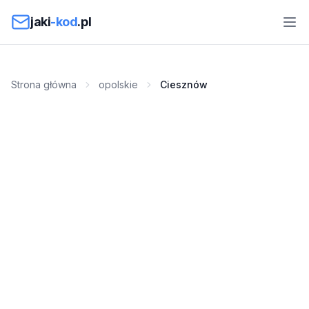
Przejdź do treści
jaki
-kod
.pl
Strona główna
opolskie
Ciesznów