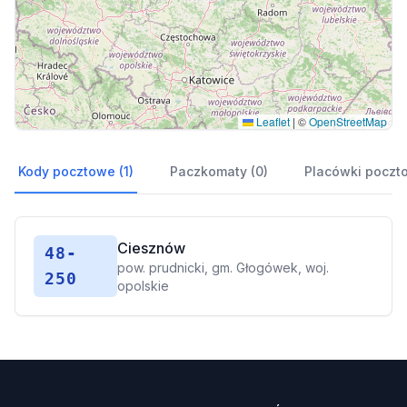
Leaflet
|
©
OpenStreetMap
Kody pocztowe (1)
Paczkomaty (0)
Placówki poczt
Ciesznów
48-
pow. prudnicki, gm. Głogówek, woj.
250
opolskie