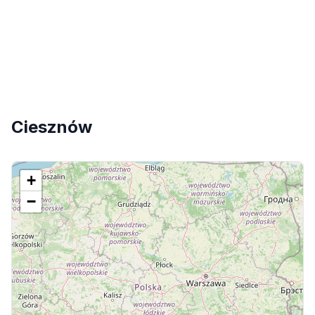
Ciesznów
+
−