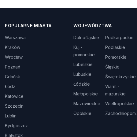
POPULARNE MIASTA
WOJEWÓDZTWA
Warszawa
Dolnośląskie
Podkarpackie
Kraków
Kuj.-
Podlaskie
pomorskie
Wrocław
Pomorskie
Lubelskie
Poznań
Śląskie
Lubuskie
Gdańsk
Świętokrzyskie
Łódzkie
Łódź
Warm.-
Małopolskie
mazurskie
Katowice
Mazowieckie
Wielkopolskie
Szczecin
Opolskie
Zachodniopom.
Lublin
Bydgoszcz
Białystok