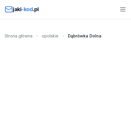
Przejdź do treści
jaki
-kod
.pl
Strona główna
opolskie
Dąbrówka Dolna