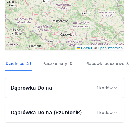
Leaflet
|
©
OpenStreetMap
Dzielnice (2)
Paczkomaty (0)
Placówki pocztowe (0
Dąbrówka Dolna
1 kodów
Dąbrówka Dolna (Szubienik)
1 kodów