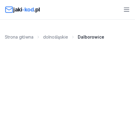
Przejdź do treści
jaki
-kod
.pl
Strona główna
dolnośląskie
Dalborowice