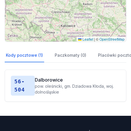
Leaflet
|
©
OpenStreetMap
Kody pocztowe (1)
Paczkomaty (0)
Placówki poczt
Dalborowice
56-
pow. oleśnicki, gm. Dziadowa Kłoda, woj.
504
dolnośląskie