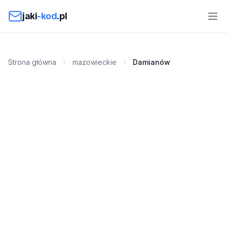
Przejdź do treści
jaki
-kod
.pl
Strona główna
mazowieckie
Damianów