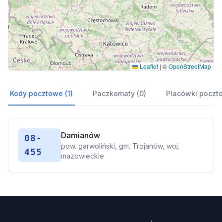
Leaflet
|
©
OpenStreetMap
Kody pocztowe (1)
Paczkomaty (0)
Placówki poczt
Damianów
08-
pow. garwoliński, gm. Trojanów, woj.
455
mazowieckie