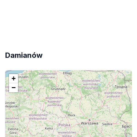
Damianów
+
−