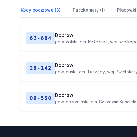
Kody pocztowe (3)
Paczkomaty (1)
Placówki
Dobrów
62-604
pow. kolski, gm. Kościelec, woj. wielkop
Dobrów
28-142
pow. buski, gm. Tuczępy, woj. świętokrz
Dobrów
09-550
pow. gostyniński, gm. Szczawin Kościel