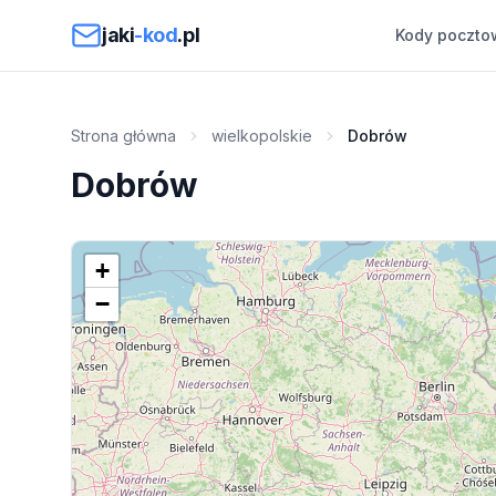
Przejdź do treści
jaki
-kod
.pl
Kody poczto
Strona główna
wielkopolskie
Dobrów
Dobrów
+
−