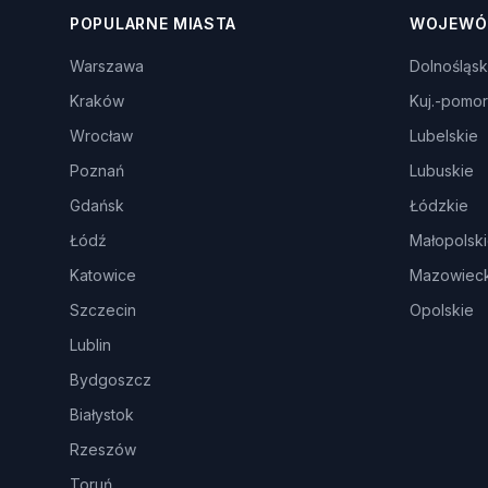
POPULARNE MIASTA
WOJEWÓ
Warszawa
Dolnośląsk
Kraków
Kuj.-pomor
Wrocław
Lubelskie
Poznań
Lubuskie
Gdańsk
Łódzkie
Łódź
Małopolsk
Katowice
Mazowieck
Szczecin
Opolskie
Lublin
Bydgoszcz
Białystok
Rzeszów
Toruń