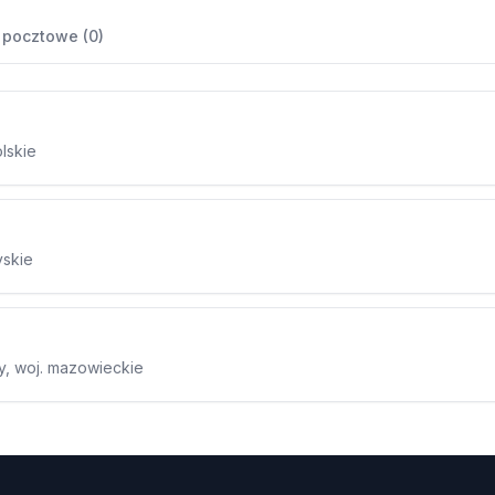
 pocztowe (0)
olskie
yskie
ny, woj. mazowieckie