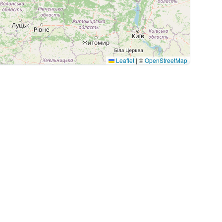
Leaflet
|
©
OpenStreetMap