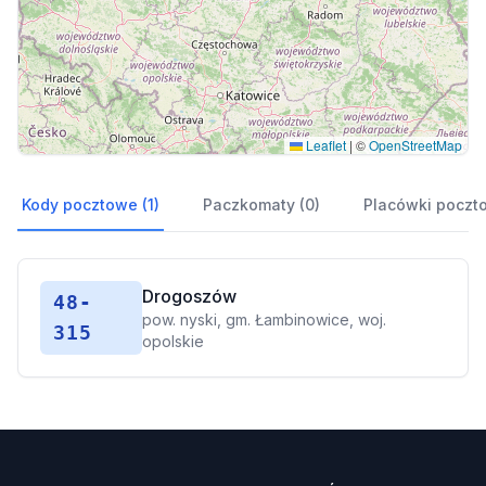
Leaflet
|
©
OpenStreetMap
Kody pocztowe (1)
Paczkomaty (0)
Placówki poczt
Drogoszów
48-
pow. nyski, gm. Łambinowice, woj.
315
opolskie