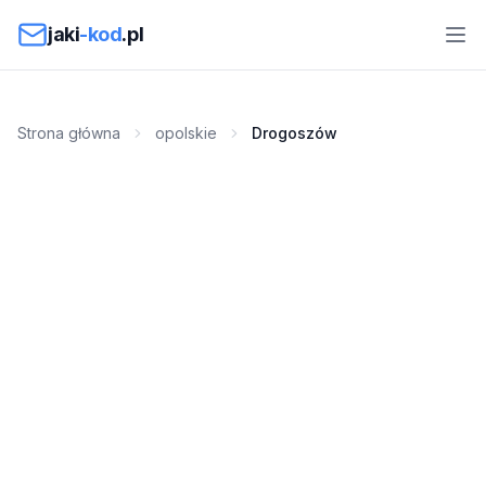
Przejdź do treści
jaki
-kod
.pl
Strona główna
opolskie
Drogoszów