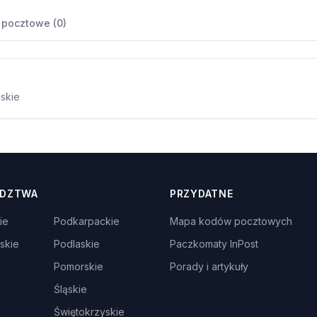
 pocztowe (0)
lskie
DZTWA
PRZYDATNE
ie
Podkarpackie
Mapa kodów pocztowych
skie
Podlaskie
Paczkomaty InPost
Pomorskie
Porady i artykuły
Śląskie
Świętokrzyskie