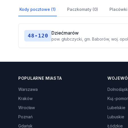
Kody pocztowe (1)
Paczkomaty (0)
Placówki
Dziećmarów
48-120
pow. głubczycki, gm. Baborów, woj. opo
POPULARNE MIASTA
WOJEWÓ
Warszawa
Dolnośląsk
Kraków
Kuj.-pomor
Wrocław
Lubelskie
Poznań
Lubuskie
Gdańsk
Łódzkie