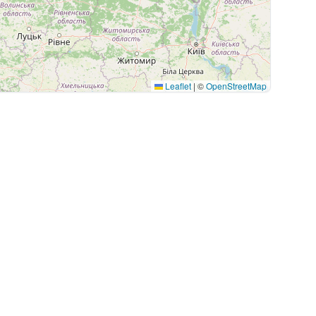
Leaflet
|
©
OpenStreetMap