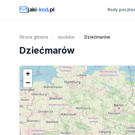
Przejdź do treści
jaki
-kod
.pl
Kody poczto
Strona główna
opolskie
Dziećmarów
Dziećmarów
+
−