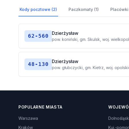
Kody pocztowe (2)
Paczkomaty (1)
Placówki
Dzierżysław
62-560
pow. koniński, gm. Skulsk, woj. wielkopo
Dzierżysław
48-130
pow. głubczycki, gm. Kietrz, woj. opolsk
POPULARNE MIASTA
WOJEWÓ
Warszawa
Dolnośląsk
Kraków
Kuj.-pomor