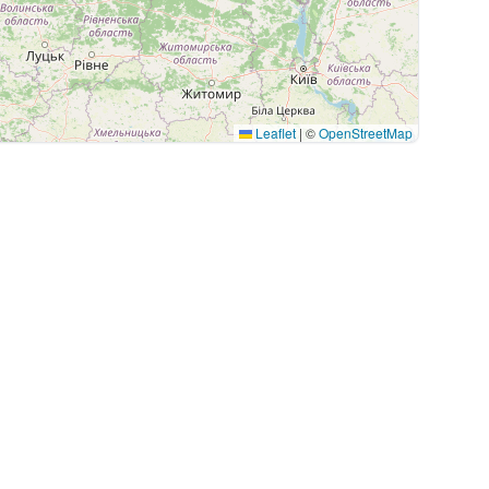
Leaflet
|
©
OpenStreetMap