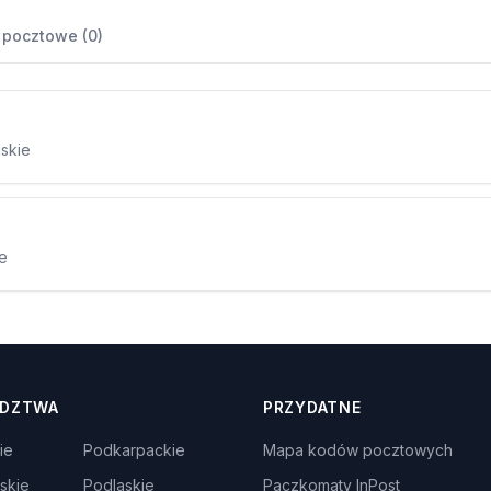
 pocztowe (0)
lskie
ie
DZTWA
PRZYDATNE
ie
Podkarpackie
Mapa kodów pocztowych
skie
Podlaskie
Paczkomaty InPost