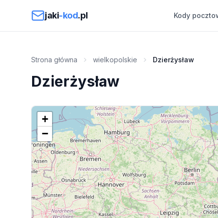
Przejdź do treści
jaki
-kod
.pl
Kody poczto
Strona główna
wielkopolskie
Dzierżysław
Dzierżysław
+
−