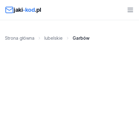
Przejdź do treści
jaki
-kod
.pl
Strona główna
lubelskie
Garbów