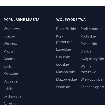
POPULARNE MIASTA
WOJEWÓDZTWA
Warszawa
Dolnośląskie
Podkarpackie
Kraków
Kuj.-
Podlaskie
pomorskie
Wrocław
Pomorskie
Lubelskie
Poznań
Śląskie
Lubuskie
Gdańsk
Świętokrzyskie
Łódzkie
Łódź
Warm.-
Małopolskie
mazurskie
Katowice
Mazowieckie
Wielkopolskie
Szczecin
Opolskie
Zachodniopom.
Lublin
Bydgoszcz
Białystok