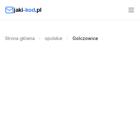
Przejdź do treści
jaki
-kod
.pl
Strona główna
opolskie
Golczowice