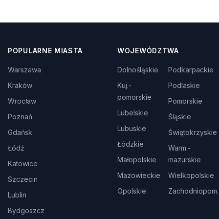
POPULARNE MIASTA
WOJEWÓDZTWA
Warszawa
Dolnośląskie
Podkarpackie
Kraków
Kuj.-
Podlaskie
pomorskie
Wrocław
Pomorskie
Lubelskie
Poznań
Śląskie
Lubuskie
Gdańsk
Świętokrzyskie
Łódzkie
Łódź
Warm.-
Małopolskie
mazurskie
Katowice
Mazowieckie
Wielkopolskie
Szczecin
Opolskie
Zachodniopom.
Lublin
Bydgoszcz