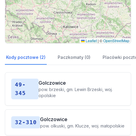
Leaflet
|
©
OpenStreetMap
Kody pocztowe (2)
Paczkomaty (0)
Placówki poczt
Golczowice
49-
pow. brzeski, gm. Lewin Brzeski, woj.
345
opolskie
Golczowice
32-310
pow. olkuski, gm. Klucze, woj. małopolskie