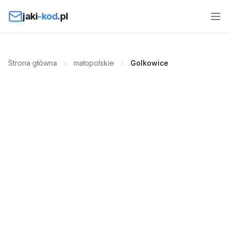
Przejdź do treści
jaki
-kod
.pl
Strona główna
małopolskie
Golkowice