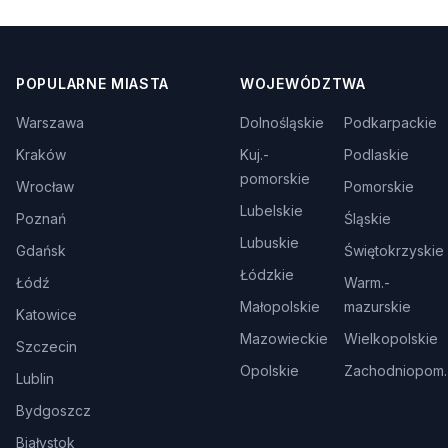
POPULARNE MIASTA
WOJEWÓDZTWA
Warszawa
Dolnośląskie
Podkarpackie
Kraków
Kuj.-
Podlaskie
pomorskie
Wrocław
Pomorskie
Lubelskie
Poznań
Śląskie
Lubuskie
Gdańsk
Świętokrzyskie
Łódzkie
Łódź
Warm.-
Małopolskie
mazurskie
Katowice
Mazowieckie
Wielkopolskie
Szczecin
Opolskie
Zachodniopom.
Lublin
Bydgoszcz
Białystok