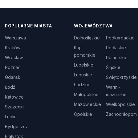
POPULARNE MIASTA
WOJEWÓDZTWA
Warszawa
Dolnośląskie
Podkarpackie
Kraków
Kuj.-
Podlaskie
pomorskie
Wrocław
Pomorskie
Lubelskie
Poznań
Śląskie
Lubuskie
Gdańsk
Świętokrzyskie
Łódzkie
Łódź
Warm.-
Małopolskie
mazurskie
Katowice
Mazowieckie
Wielkopolskie
Szczecin
Opolskie
Zachodniopom.
Lublin
Bydgoszcz
Białystok