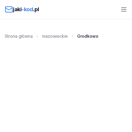
Przejdź do treści
jaki
-kod
.pl
Strona główna
mazowieckie
Grodkowo