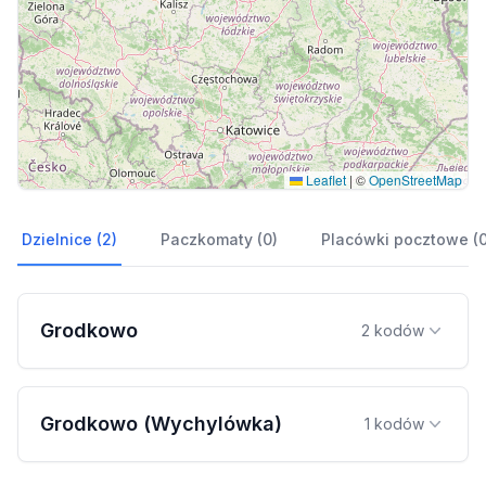
Leaflet
|
©
OpenStreetMap
Dzielnice (2)
Paczkomaty (0)
Placówki pocztowe (0
Grodkowo
2 kodów
Grodkowo (Wychylówka)
1 kodów