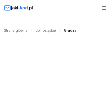
Przejdź do treści
jaki
-kod
.pl
Strona główna
dolnośląskie
Grudza