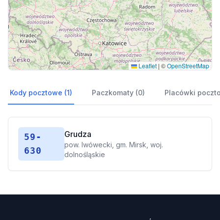
Leaflet
|
©
OpenStreetMap
Kody pocztowe (1)
Paczkomaty (0)
Placówki poczt
Grudza
59-
pow. lwówecki, gm. Mirsk, woj.
630
dolnośląskie