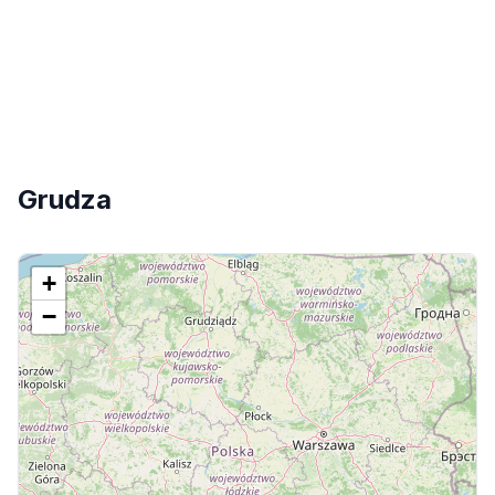
Grudza
+
−