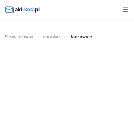
Przejdź do treści
jaki
-kod
.pl
Strona główna
opolskie
Jaczowice