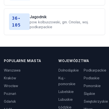
Jagodnik
36-
pow. kolbuszowski, gm. Cmolas, woj.
105
podkarpackie
POPULARNE MIASTA
WOJEWÓDZTWA
Warszawa
Dolnośląskie
Podkarpackie
Kraków
Kuj.-
Podlaskie
pomorskie
Wrocław
Pomorskie
Lubelskie
Poznań
Śląskie
Lubuskie
Gdańsk
Świętokrzyskie
Łódzkie