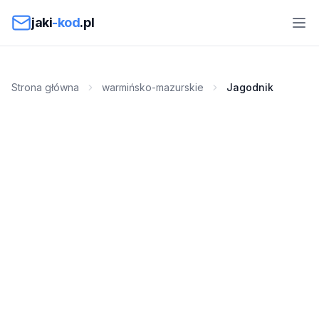
Przejdź do treści
jaki
-kod
.pl
Strona główna
warmińsko-mazurskie
Jagodnik