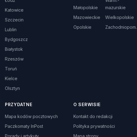
Łódź
Warm.-
Małopolskie
mazurskie
Katowice
Mazowieckie
Wielkopolskie
Szczecin
Opolskie
Zachodniopom.
Lublin
Bydgoszcz
Białystok
Rzeszów
Toruń
Kielce
Olsztyn
PRZYDATNE
O SERWISIE
Mapa kodów pocztowych
Kontakt do redakcji
Paczkomaty InPost
Polityka prywatności
Porady i artykuły
Mapa strony