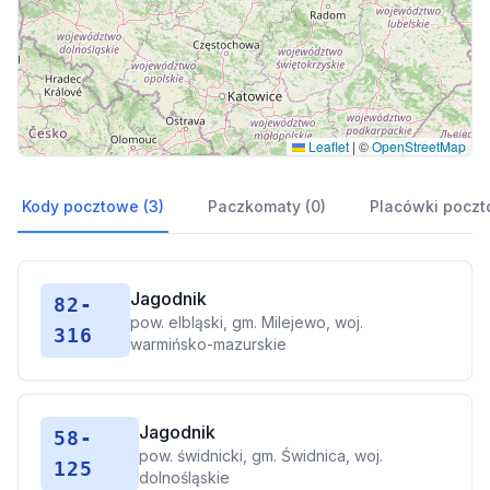
Leaflet
|
©
OpenStreetMap
Kody pocztowe (3)
Paczkomaty (0)
Placówki poczt
Jagodnik
82-
pow. elbląski, gm. Milejewo, woj.
316
warmińsko-mazurskie
Jagodnik
58-
pow. świdnicki, gm. Świdnica, woj.
125
dolnośląskie