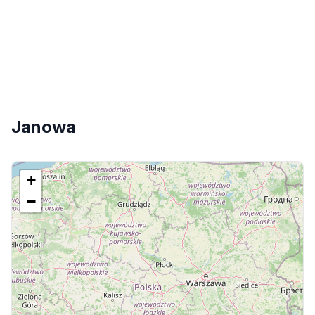
Janowa
+
−