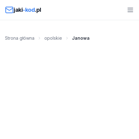
Przejdź do treści
jaki
-kod
.pl
Strona główna
opolskie
Janowa