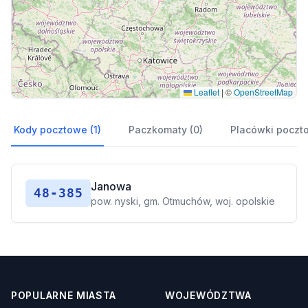
Leaflet
|
©
OpenStreetMap
Kody pocztowe (1)
Paczkomaty (0)
Placówki poczt
Janowa
48-385
pow. nyski, gm. Otmuchów, woj. opolskie
POPULARNE MIASTA
WOJEWÓDZTWA