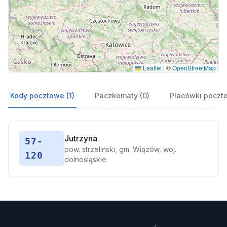
Leaflet
|
©
OpenStreetMap
Kody pocztowe (1)
Paczkomaty (0)
Placówki poczt
Jutrzyna
57-
pow. strzeliński, gm. Wiązów, woj.
120
dolnośląskie