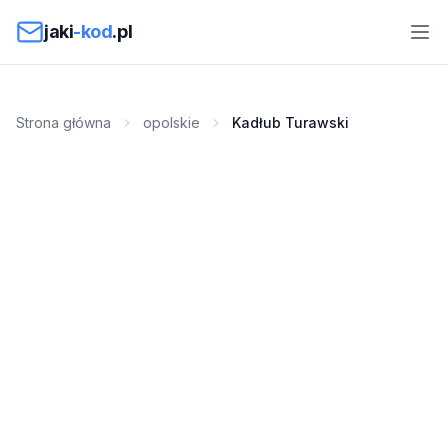
Przejdź do treści
jaki
-kod
.pl
Strona główna
opolskie
Kadłub Turawski