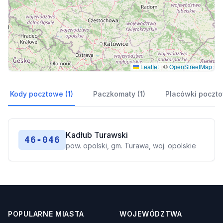
Leaflet
|
©
OpenStreetMap
Kody pocztowe (1)
Paczkomaty (1)
Placówki poczto
Kadłub Turawski
46-046
pow. opolski, gm. Turawa, woj. opolskie
POPULARNE MIASTA
WOJEWÓDZTWA