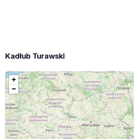
Kadłub Turawski
+
−