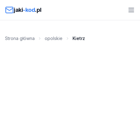
Przejdź do treści
jaki
-kod
.pl
Strona główna
opolskie
Kietrz