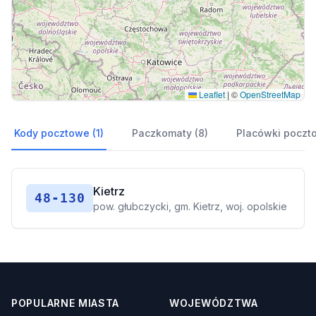
Leaflet
|
©
OpenStreetMap
Kody pocztowe (1)
Paczkomaty (8)
Placówki poczto
Kietrz
48-130
pow. głubczycki, gm. Kietrz, woj. opolskie
POPULARNE MIASTA
WOJEWÓDZTWA