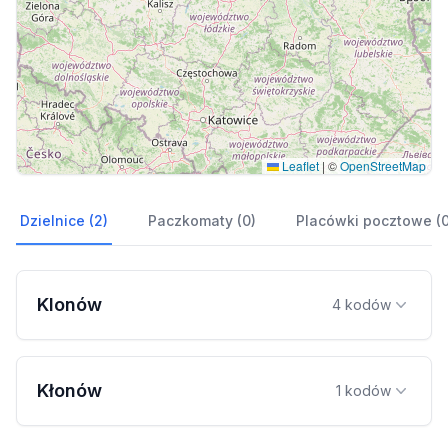
Leaflet
|
©
OpenStreetMap
Dzielnice (2)
Paczkomaty (0)
Placówki pocztowe (0
Klonów
4 kodów
Kłonów
1 kodów