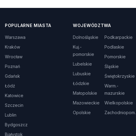
POPULARNE MIASTA
WOJEWÓDZTWA
Warszawa
Dolnośląskie
Podkarpackie
Kraków
Kuj.-
Podlaskie
pomorskie
Wrocław
Pomorskie
Lubelskie
Poznań
Śląskie
Lubuskie
Gdańsk
Świętokrzyskie
Łódzkie
Łódź
Warm.-
Małopolskie
mazurskie
Katowice
Mazowieckie
Wielkopolskie
Szczecin
Opolskie
Zachodniopom.
Lublin
Bydgoszcz
Białystok