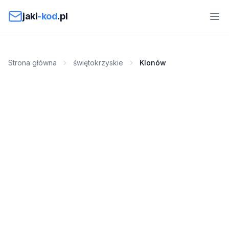
Przejdź do treści
jaki
-kod
.pl
Strona główna
świętokrzyskie
Klonów