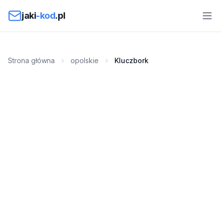
Przejdź do treści
jaki
-kod
.pl
Strona główna
opolskie
Kluczbork