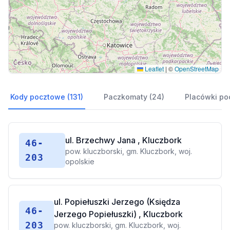
Leaflet
|
©
OpenStreetMap
Kody pocztowe (131)
Paczkomaty (24)
Placówki po
ul. Brzechwy Jana , Kluczbork
46-
pow. kluczborski, gm. Kluczbork, woj.
203
opolskie
ul. Popiełuszki Jerzego (Księdza
46-
Jerzego Popiełuszki) , Kluczbork
203
pow. kluczborski, gm. Kluczbork, woj.