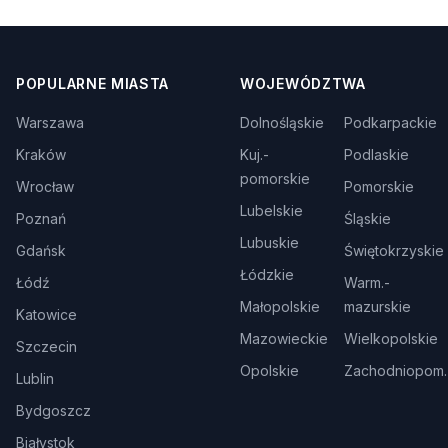
POPULARNE MIASTA
WOJEWÓDZTWA
Warszawa
Dolnośląskie
Podkarpackie
Kraków
Kuj.-
Podlaskie
pomorskie
Wrocław
Pomorskie
Lubelskie
Poznań
Śląskie
Lubuskie
Gdańsk
Świętokrzyskie
Łódzkie
Łódź
Warm.-
Małopolskie
mazurskie
Katowice
Mazowieckie
Wielkopolskie
Szczecin
Opolskie
Zachodniopom.
Lublin
Bydgoszcz
Białystok