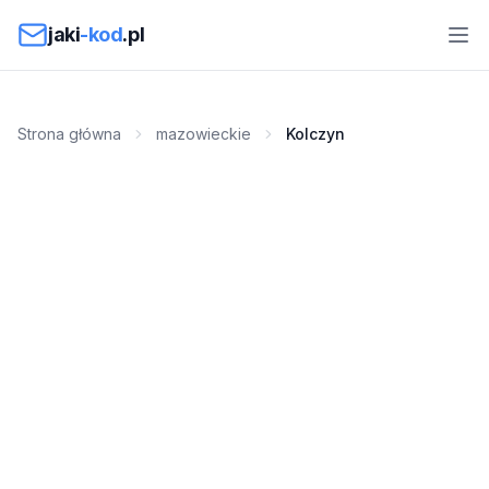
Przejdź do treści
jaki
-kod
.pl
Strona główna
mazowieckie
Kolczyn