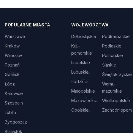
POPULARNE MIASTA
WOJEWÓDZTWA
Warszawa
Dolnośląskie
Podkarpackie
Kraków
Kuj.-
Podlaskie
pomorskie
Wrocław
Pomorskie
Lubelskie
Poznań
Śląskie
Lubuskie
Gdańsk
Świętokrzyskie
Łódzkie
Łódź
Warm.-
Małopolskie
mazurskie
Katowice
Mazowieckie
Wielkopolskie
Szczecin
Opolskie
Zachodniopom.
Lublin
Bydgoszcz
Białystok