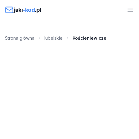
Przejdź do treści
jaki
-kod
.pl
Strona główna
lubelskie
Kościeniewicze