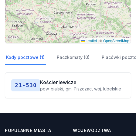
Leaflet
|
©
OpenStreetMap
Kody pocztowe (1)
Paczkomaty (0)
Placówki poczt
Kościeniewicze
21-530
pow. bialski, gm. Piszczac, woj. lubelskie
POPULARNE MIASTA
WOJEWÓDZTWA