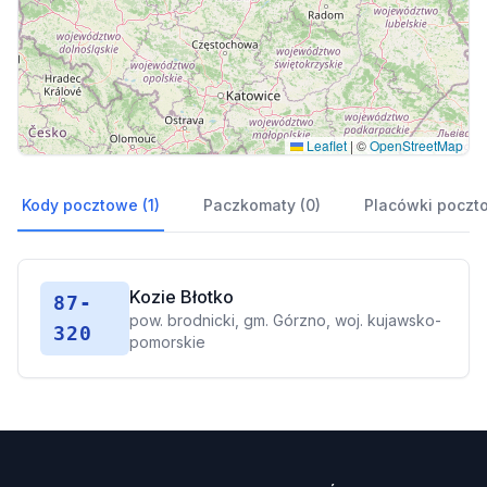
Leaflet
|
©
OpenStreetMap
Kody pocztowe (1)
Paczkomaty (0)
Placówki poczt
Kozie Błotko
87-
pow. brodnicki, gm. Górzno, woj. kujawsko-
320
pomorskie