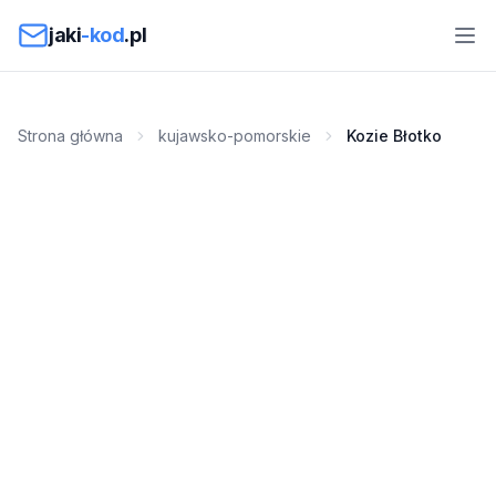
Przejdź do treści
jaki
-kod
.pl
Strona główna
kujawsko-pomorskie
Kozie Błotko