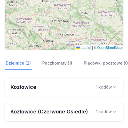
Leaflet
|
©
OpenStreetMap
Dzielnice (2)
Paczkomaty (1)
Placówki pocztowe (0
Kozłowice
1 kodów
Kozłowice (Czerwone Osiedle)
1 kodów