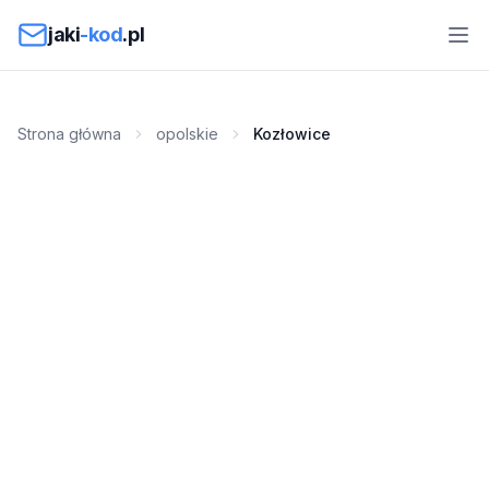
Przejdź do treści
jaki
-kod
.pl
Strona główna
opolskie
Kozłowice