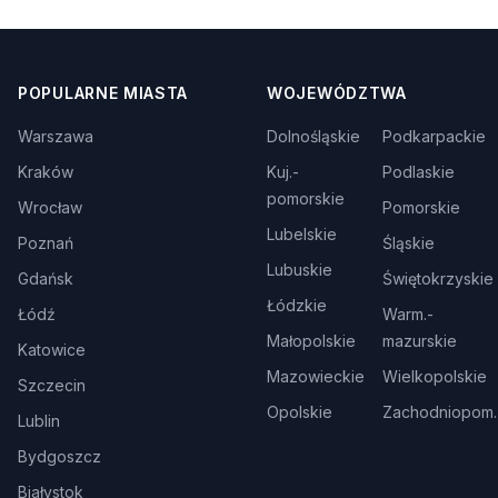
POPULARNE MIASTA
WOJEWÓDZTWA
Warszawa
Dolnośląskie
Podkarpackie
Kraków
Kuj.-
Podlaskie
pomorskie
Wrocław
Pomorskie
Lubelskie
Poznań
Śląskie
Lubuskie
Gdańsk
Świętokrzyskie
Łódzkie
Łódź
Warm.-
Małopolskie
mazurskie
Katowice
Mazowieckie
Wielkopolskie
Szczecin
Opolskie
Zachodniopom.
Lublin
Bydgoszcz
Białystok